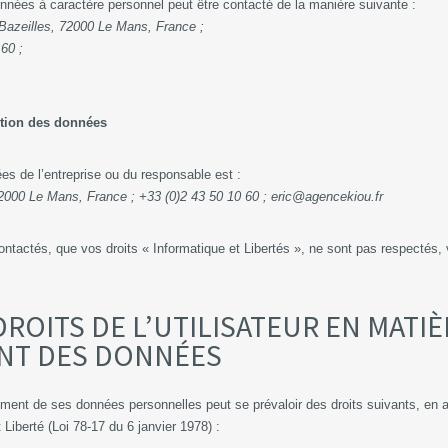
nnées à caractère personnel peut être contacté de la manière suivante :
e Bazeilles, 72000 Le Mans, France ;
0 60 ;
ection des données
es de l’entreprise ou du responsable est :
2000 Le Mans, France ; +33 (0)2 43 50 10 60 ; eric@agencekiou.fr
ontactés, que vos droits « Informatique et Libertés », ne sont pas respectés
 DROITS DE L’UTILISATEUR EN MATI
ENT DES DONNÉES
itement de ses données personnelles peut se prévaloir des droits suivants, en
t Liberté (Loi 78-17 du 6 janvier 1978) :