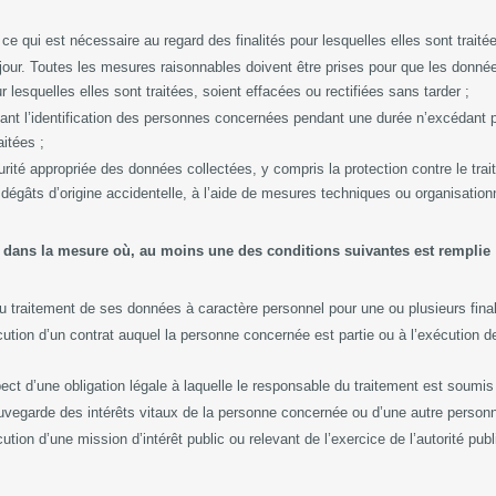
ce qui est nécessaire au regard des finalités pour lesquelles elles sont traité
jour. Toutes les mesures raisonnables doivent être prises pour que les donné
r lesquelles elles sont traitées, soient effacées ou rectifiées sans tarder ;
t l’identification des personnes concernées pendant une durée n’excédant p
raitées ;
rité appropriée des données collectées, y compris la protection contre le trait
es dégâts d’origine accidentelle, à l’aide de mesures techniques ou organisatio
 et dans la mesure où, au moins une des conditions suivantes est remplie
 traitement de ses données à caractère personnel pour une ou plusieurs finali
cution d’un contrat auquel la personne concernée est partie ou à l’exécution 
ect d’une obligation légale à laquelle le responsable du traitement est soumis
auvegarde des intérêts vitaux de la personne concernée ou d’une autre person
ution d’une mission d’intérêt public ou relevant de l’exercice de l’autorité pub