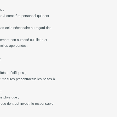
es ;
es à caractère personnel qui sont
as celle nécessaire au regard des
ement non autorisé ou illicite et
nnelles appropriées.
 :
tés spécifiques ;
de mesures précontractuelles prises à
 ;
ne physique ;
lique dont est investi le responsable