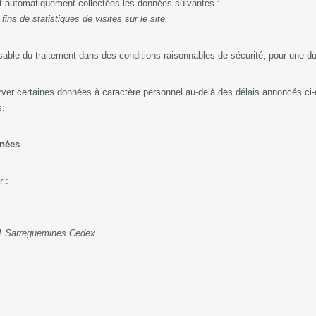
ont automatiquement collectées les données suivantes :
ins de statistiques de visites sur le site.
sable du traitement dans des conditions raisonnables de sécurité, pour une d
rver certaines données à caractère personnel au-delà des délais annoncés ci-
s.
nnées
ar :
01 Sarreguemines Cedex