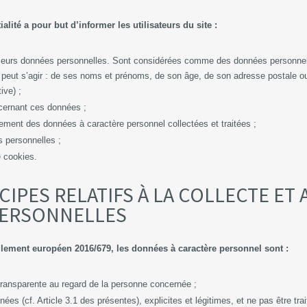
alité a pour but d’informer les utilisateurs du site :
 leurs données personnelles. Sont considérées comme des données personnell
re, il peut s’agir : de ses noms et prénoms, de son âge, de son adresse postale 
ive) ;
oncernant ces données ;
tement des données à caractère personnel collectées et traitées ;
s personnelles ;
de cookies.
NCIPES RELATIFS À LA COLLECTE ET
PERSONNELLES
lement européen 2016/679, les données à caractère personnel sont :
t transparente au regard de la personne concernée ;
nées (cf. Article 3.1 des présentes), explicites et légitimes, et ne pas être tr