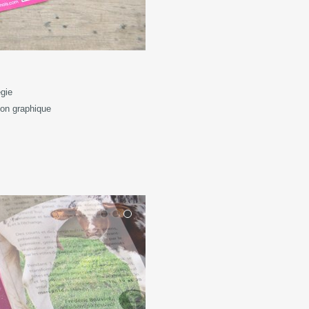
égie
ion graphique