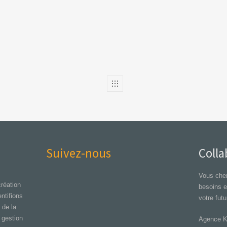
Suivez-nous
Colla
Vous cher
réation
besoins 
ntifions
votre futu
 de la
 gestion
Agence 