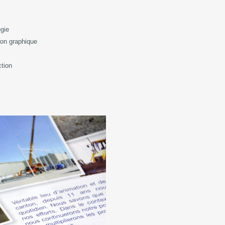
égie
ion graphique
o
tion