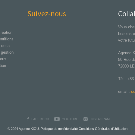
Suivez-nous
Colla
Vous cher
réation
besoins 
ntifions
votre futu
 de la
 gestion
Agence 
Nous
50 Rue de
ion
72000 L
Tél : +33
email :
co
FACEBOOK
YOUTUBE
INSTAGRAM
© 2024 Agence KIOU.
Politique de confidentialité
Conditions Générales d'Utilisation