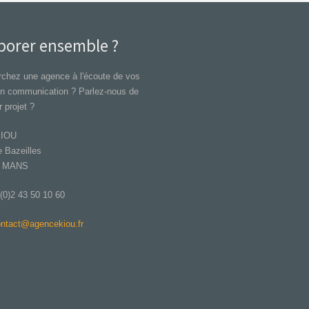
borer ensemble ?
chez une agence à l'écoute de vos
en communication ? Parlez-nous de
r projet ?
KIOU
 Bazeilles
E MANS
 (0)2 43 50 10 60
ntact@agencekiou.fr