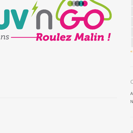
«
C
A
N