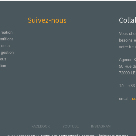
Suivez-nous
Colla
réation
Vous cher
ntifions
besoins 
 de la
votre futu
 gestion
Nous
Agence 
ion
50 Rue de
72000 L
Tél : +33
email :
co
FACEBOOK
YOUTUBE
INSTAGRAM
© 2024 Agence KIOU.
Politique de confidentialité
Conditions Générales d'Utilisation