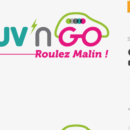
S
F
Y