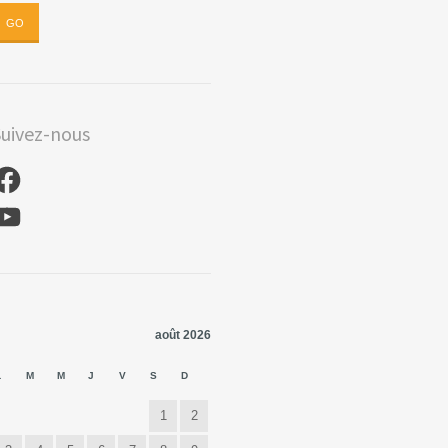
uivez-nous
acebook
ouTube
août 2026
L
M
M
J
V
S
D
1
2