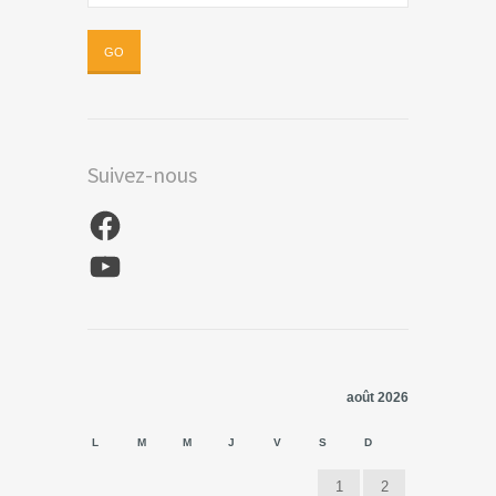
Suivez-nous
Facebook
YouTube
août 2026
L
M
M
J
V
S
D
1
2